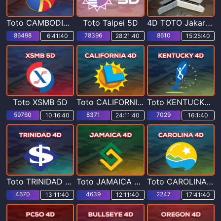
Toto CAMBODIA 5D
Toto Taipei 5D
4D TOTO Jakarta POOLS
86498
78396
8610
6:41:39
28:21:39
15:25:39
Toto XSMB 5D
Toto CALIFORNIA 4D
Toto KENTUCKY 4D
59760
8371
7029
10:16:39
24:11:39
16:1:39
Toto TRINIDAD & TOBAGO 4D
Toto JAMAICA 4D
Toto CAROLINA 4D
4670
4639
2247
13:11:39
12:11:39
17:41:39