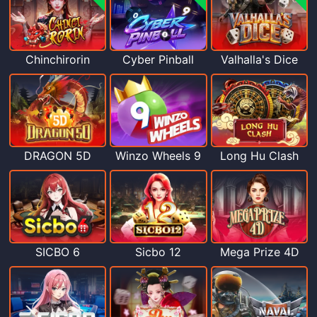
Chinchirorin
Cyber Pinball
Valhalla's Dice
DRAGON 5D
Winzo Wheels 9
Long Hu Clash
SICBO 6
Sicbo 12
Mega Prize 4D