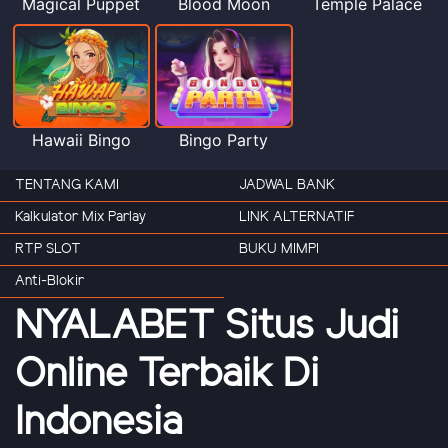
Magical Puppet
Blood Moon
Temple Palace
Hawaii Bingo
Bingo Party
TENTANG KAMI
JADWAL BANK
Kalkulator Mix Parlay
LINK ALTERNATIF
RTP SLOT
BUKU MIMPI
Anti-Blokir
NYALABET Situs Judi
Online Terbaik Di
Indonesia