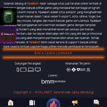
Selamat datang di
Nyalabet
.
hadir sebagai situs judi taruhan online terbaik di
Indonesia dengan banyak pilihan game yang menawarkan berbagai program
promo dan event menarik. Nyalabet adalah situs pelopor yang menghadirkan
banyak jenis permainan dalam 1 akun seperti esport, slots, idnlive, togel, live
casino, mickey mouse, tangkas dan masih banyak game seru lainnya. Nyalabet
menghadirkan pengalaman seru bermain kedalam game dengan tampilan
grafik yang modern yang akan menambah keseruan sensasi permainan.
Teknologi terbaru dan terdepan dikerjakan oleh tim yang ahli dan profesional
di bidangnya yang akan menjamin permainan lebih aman dan nyaman. Setiap
proses transaksi di
Nyalabet
lebih cepat karena di support banyak pilihan
bank swasta terbaik juga berbagai pilihan metode pembayaran terpopuler.
BACA LEBIH LENGKAP
Dukungan Perangkat :
Keamanan Terjamin :
Lisensi :
Copyright © - NYALABET. Seluruh hak cipta dilindungi