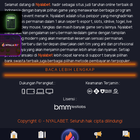
Selamat datang di
Nyalabet
.
hadir sebagai situs judi taruhan online terbaik di
Indonesia dengan banyak pilihan game yang menawarkan berbagai program
promo dan event menarik. Nyalabet adalah situs pelopor yang menghadirkan
banyak jenis permainan dalam 1 akun seperti esport, slots, idnlive, togel, live
casino, mickey mouse, tangkas dan masih banyak game seru lainnya. Nyalabet
menghadirkan pengalaman seru bermain kedalam game dengan tampilan
grafik yang modern yang akan menambah keseruan sensasi permainan.
Teknologi terbaru dan terdepan dikerjakan oleh tim yang ahli dan profesional
di bidangnya yang akan menjamin permainan lebih aman dan nyaman. Setiap
proses transaksi di
Nyalabet
lebih cepat karena di support banyak pilihan
bank swasta terbaik juga berbagai pilihan metode pembayaran terpopuler.
BACA LEBIH LENGKAP
Dukungan Perangkat :
Keamanan Terjamin :
Lisensi :
Copyright © - NYALABET. Seluruh hak cipta dilindungi