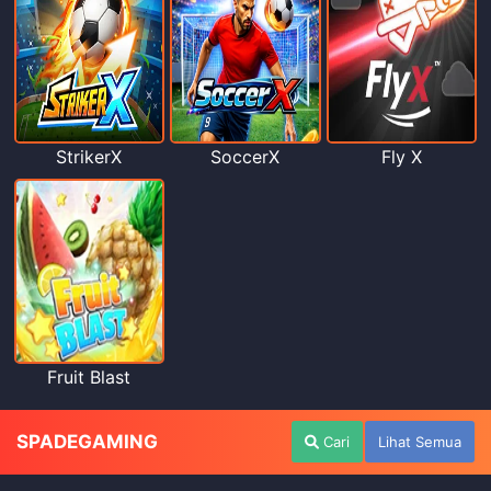
StrikerX
SoccerX
Fly X
Fruit Blast
SPADEGAMING
Cari
Lihat Semua