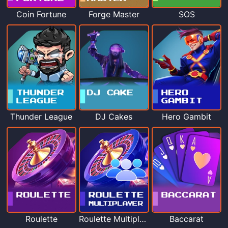
Coin Fortune
Forge Master
SOS
Thunder League
DJ Cakes
Hero Gambit
Roulette
Roulette Multiplayer
Baccarat