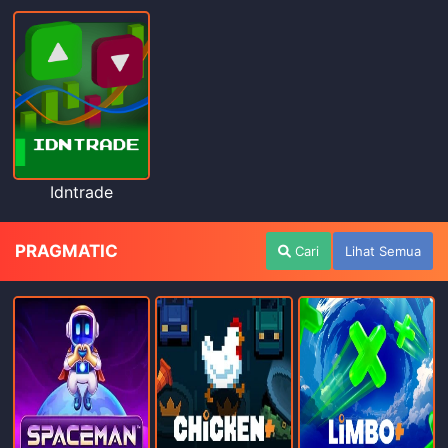
Idntrade
PRAGMATIC
Cari
Lihat Semua