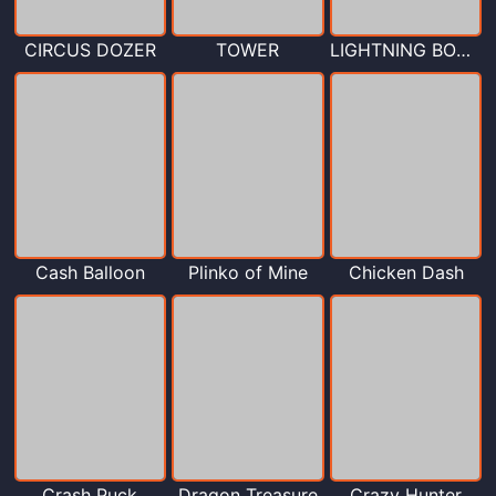
CIRCUS DOZER
TOWER
LIGHTNING BOMB
Cash Balloon
Plinko of Mine
Chicken Dash
Crash Puck
Dragon Treasure
Crazy Hunter