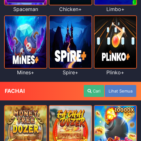
Spaceman
Chicken+
Limbo+
Mines+
Spire+
Plinko+
FACHAI
Cari
Lihat Semua