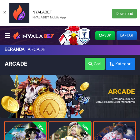
×
NYALABET
Download
NYALABET Mobile App
MASUK
DAFTAR
ARCADE
BERANDA
ARCADE
Cari
Kategori
NEW
NEW