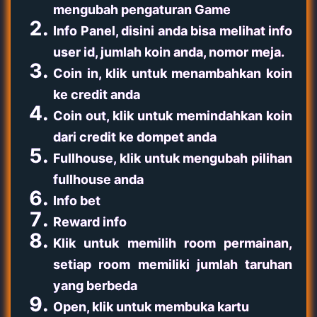
mengubah pengaturan Game
Info Panel, disini anda bisa melihat info
user id, jumlah koin anda, nomor meja.
Coin in, klik untuk menambahkan koin
ke credit anda
Coin out, klik untuk memindahkan koin
dari credit ke dompet anda
Fullhouse, klik untuk mengubah pilihan
fullhouse anda
Info bet
Reward info
Klik untuk memilih room permainan,
setiap room memiliki jumlah taruhan
yang berbeda
Open, klik untuk membuka kartu