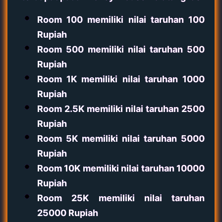
Room 100 memiliki nilai taruhan 100
Rupiah
Room 500 memiliki nilai taruhan 500
Rupiah
Room 1K memiliki nilai taruhan 1000
Rupiah
Room 2.5K memiliki nilai taruhan 2500
Rupiah
Room 5K memiliki nilai taruhan 5000
Rupiah
Room 10K memiliki nilai taruhan 10000
Rupiah
Room 25K memiliki nilai taruhan
25000 Rupiah