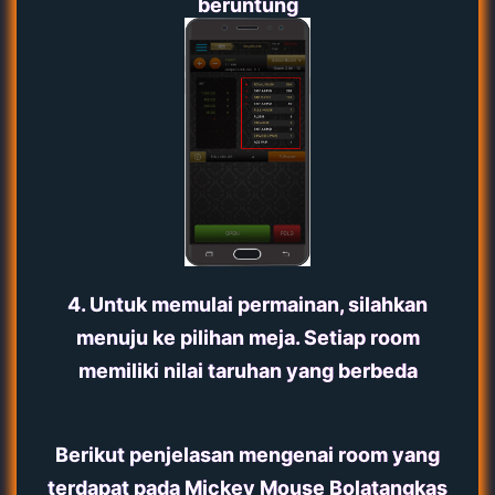
beruntung
4. Untuk memulai permainan, silahkan
menuju ke pilihan meja. Setiap room
memiliki nilai taruhan yang berbeda
Berikut penjelasan mengenai room yang
terdapat pada Mickey Mouse Bolatangkas