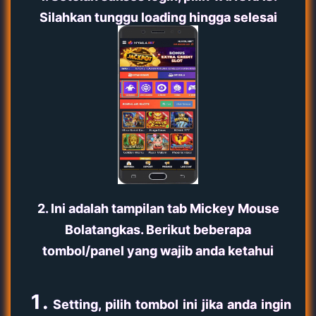
Silahkan tunggu loading hingga selesai
2. Ini adalah tampilan tab Mickey Mouse
Bolatangkas. Berikut beberapa
tombol/panel yang wajib anda ketahui
Setting, pilih tombol ini jika anda ingin