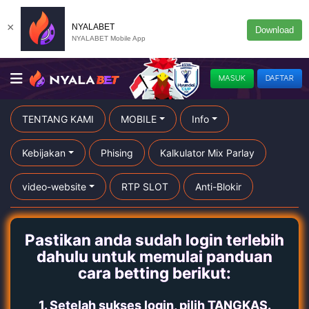
×
NYALABET
Download
NYALABET Mobile App
MASUK
DAFTAR
TENTANG KAMI
MOBILE
Info
Kebijakan
Phising
Kalkulator Mix Parlay
video-website
RTP SLOT
Anti-Blokir
Pastikan anda sudah login terlebih
dahulu untuk memulai panduan
cara betting berikut:
1. Setelah sukses login, pilih TANGKAS.