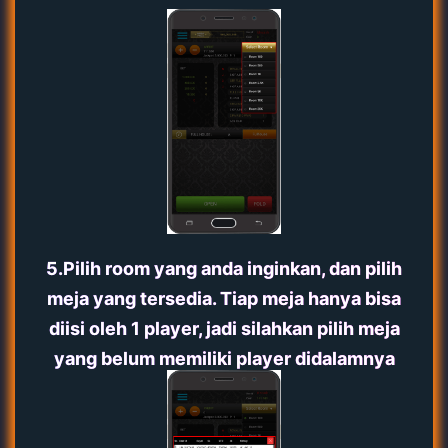
5.Pilih room yang anda inginkan, dan pilih
meja yang tersedia. Tiap meja hanya bisa
diisi oleh 1 player, jadi silahkan pilih meja
yang belum memiliki player didalamnya