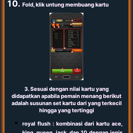
Fold, klik untung membuang kartu
3. Sesuai dengan nilai kartu yang
didapatkan apabila pemain menang berikut
adalah susunan set kartu dari yang terkecil
hingga yang tertinggi
royal flush : kombinasi dari kartu ace,
king, queen, jack, dan 10 dengan jenis